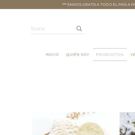
*** ENVIOS GRATIS A TODO EL PAÍS A
INICIO
QUIÉN SOY
PRODUCTOS
V